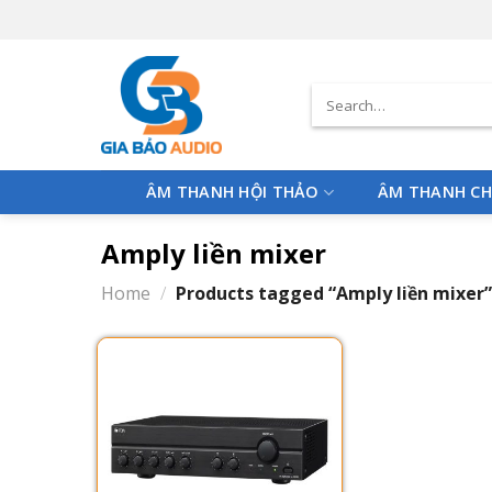
Skip
to
content
Search
for:
ÂM THANH HỘI THẢO
ÂM THANH CH
Amply liền mixer
Home
/
Products tagged “Amply liền mixer”