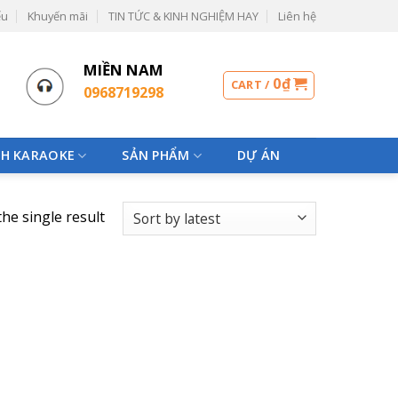
ểu
Khuyến mãi
TIN TỨC & KINH NGHIỆM HAY
Liên hệ
MIỀN NAM
0
₫
CART /
0968719298
H KARAOKE
SẢN PHẨM
DỰ ÁN
he single result