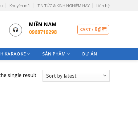
ểu
Khuyến mãi
TIN TỨC & KINH NGHIỆM HAY
Liên hệ
MIỀN NAM
0
₫
CART /
0968719298
H KARAOKE
SẢN PHẨM
DỰ ÁN
he single result