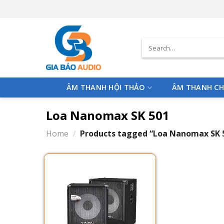
Skip
to
content
Search
for:
ÂM THANH HỘI THẢO
ÂM THANH CH
Loa Nanomax SK 501
Home
/
Products tagged “Loa Nanomax SK 