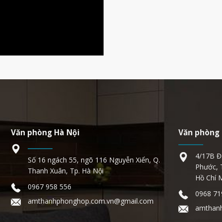
Văn phòng Hà Nội
Văn phòng 
4/17B Đ
Số 16 ngách 55, ngõ 116 Nguyễn Xiển, Q.
Phước, 
Thanh Xuân, Tp. Hà Nội
Hồ Chí 
0967 958 556
0968 71
amthanhphonghop.com.vn@gmail.com
amthan