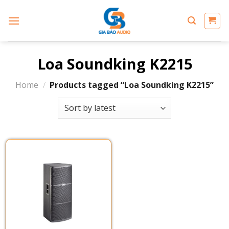
Skip
to
content
Loa Soundking K2215
Home
/
Products tagged “Loa Soundking K2215”