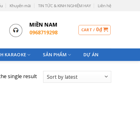
ểu
Khuyến mãi
TIN TỨC & KINH NGHIỆM HAY
Liên hệ
MIỀN NAM
0
₫
CART /
0968719298
H KARAOKE
SẢN PHẨM
DỰ ÁN
he single result