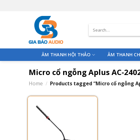
Skip
to
content
Search
for:
ÂM THANH HỘI THẢO
ÂM THANH CH
Micro cổ ngỗng Aplus AC-240
Home
/
Products tagged “Micro cổ ngỗng A