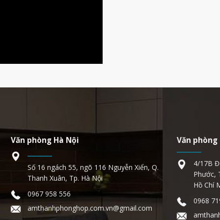
Văn phòng Hà Nội
Văn phòng 
4/17B Đ
Số 16 ngách 55, ngõ 116 Nguyễn Xiển, Q.
Phước, 
Thanh Xuân, Tp. Hà Nội
Hồ Chí 
0967 958 556
0968 71
amthanhphonghop.com.vn@gmail.com
amthan