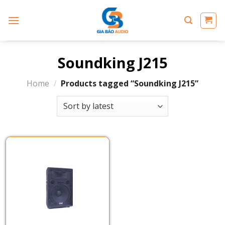
Skip
to
content
Soundking J215
Home
/
Products tagged “Soundking J215”