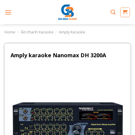
Skip
to
content
Home
/
Âm thanh Karaoke
/
Amply Karaoke
Amply karaoke Nanomax DH 3200A