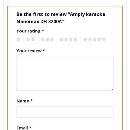
Be the first to review “Amply karaoke
Nanomax DH 3200A”
Your rating
*
1
2
3
4
5
Your review
*
Name
*
Email
*