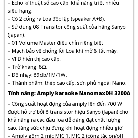
– Echo kĩ thuật số cao cấp, khả năng triệt nhiễu
siêu hạng.
– Có 2 cổng ra Loa độc lập (speaker A+B).
– Sử dụng 08 Transitor công suất của hãng Sanyo
(Japan).
– 01 Volume Master điều chỉn riêng biệt.
– Mạch bảo vệ chống lồi Loa khi mở & tắt máy.
– VFD hiển thị cao cấp.
– Trở kháng: 8Ω.
– Độ nhạy: 89db/1M/1W.
– Thành phẩm: thép cao cấp, sơn phủ ngoài Nano.
Tính năng: Amply karaoke NanomaxDH 3200A
– Công suất hoạt động của amply lên đến 700 W
được hỗ trợ bởi 8 transistor hiệu Sanyo (Japan) cho
khả năng ra các đầu loa dễ dàng đạt chất lượng
cao, tăng sức chịu đựng khi hoạt động nhiều giờ.
– Amply gồm 2 mic MIC 1, MIC 2 (công tắc on/off