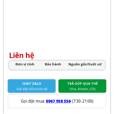
Liên hệ
Đơn vị tính
Bảo hành
Nguồn gốc/Xuất xứ
CHAT ZALO
TRẢ GÓP QUA THẺ
Giải đáp hỗ trợ tức thì
(Visa, Master, JCB)
Gọi đặt mua:
0967 958 556
(7:30-21:00)