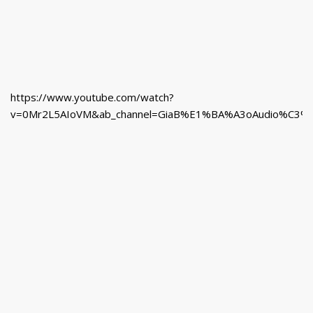
https://www.youtube.com/watch?
v=0Mr2L5AIoVM&ab_channel=GiaB%E1%BA%A3oAudio%C3%