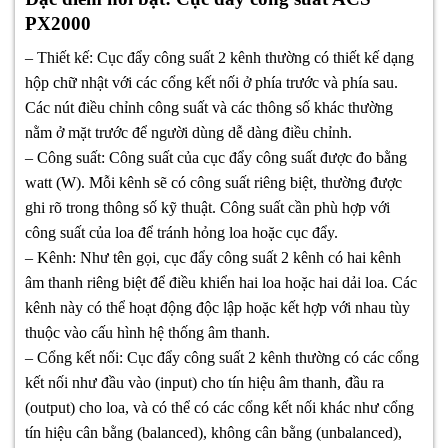
PX2000
– Thiết kế: Cục đẩy công suất 2 kênh thường có thiết kế dạng
hộp chữ nhật với các cổng kết nối ở phía trước và phía sau.
Các nút điều chỉnh công suất và các thông số khác thường
nằm ở mặt trước để người dùng dễ dàng điều chỉnh.
– Công suất: Công suất của cục đẩy công suất được đo bằng
watt (W). Mỗi kênh sẽ có công suất riêng biệt, thường được
ghi rõ trong thông số kỹ thuật. Công suất cần phù hợp với
công suất của loa để tránh hỏng loa hoặc cục đẩy.
– Kênh: Như tên gọi, cục đẩy công suất 2 kênh có hai kênh
âm thanh riêng biệt để điều khiển hai loa hoặc hai dải loa. Các
kênh này có thể hoạt động độc lập hoặc kết hợp với nhau tùy
thuộc vào cấu hình hệ thống âm thanh.
– Cổng kết nối: Cục đẩy công suất 2 kênh thường có các cổng
kết nối như đầu vào (input) cho tín hiệu âm thanh, đầu ra
(output) cho loa, và có thể có các cổng kết nối khác như cổng
tín hiệu cân bằng (balanced), không cân bằng (unbalanced),