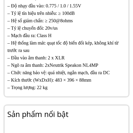
– Độ nhạy đầu vào: 0.775 / 1.0 / 1.55V
– Tỷ lệ tín hiệu trên nhiễu: ≥ 100dB
– Hệ số giảm chấn: ≥ 250@8ohms
– Tỷ lệ chuyển đổi: 20v/us
– Mạch đầu ra: Class H
– Hệ thống làm mát: quạt tốc độ biến đổi kép, không khí từ
trước ra sau
– Đầu vào âm thanh: 2 x XLR
– Ngõ ra âm thanh: 2xNeutrik Speakon NL4MP
– Chức năng bảo vệ: quá nhiệt, ngắn mạch, đầu ra DC
– Kích thước (WxDxH): 483 × 396 × 88mm
– Trọng lượng: 22 kg
Sản phẩm nổi bật