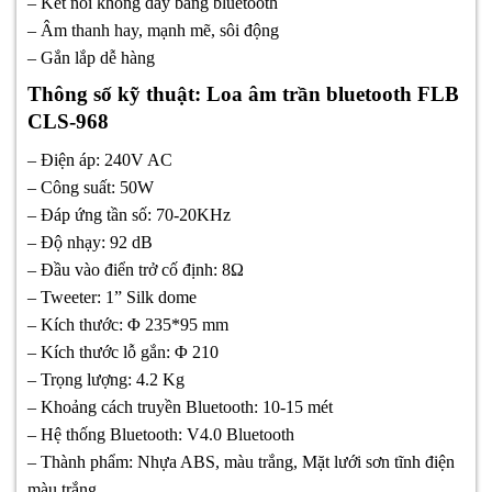
– Kết nối không dây bằng bluetooth
– Âm thanh hay, mạnh mẽ, sôi động
– Gắn lắp dễ hàng
Thông số kỹ thuật: Loa âm trần bluetooth FLB
CLS-968
– Điện áp: 240V AC
– Công suất: 50W
– Đáp ứng tần số: 70-20KHz
– Độ nhạy: 92 dB
– Đầu vào điển trở cố định: 8Ω
– Tweeter: 1” Silk dome
– Kích thước: Φ 235*95 mm
– Kích thước lỗ gắn: Φ 210
– Trọng lượng: 4.2 Kg
– Khoảng cách truyền Bluetooth: 10-15 mét
– Hệ thống Bluetooth: V4.0 Bluetooth
– Thành phẩm: Nhựa ABS, màu trắng, Mặt lưới sơn tĩnh điện
màu trắng