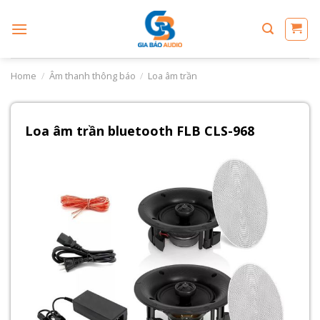
Skip
to
content
Home
/
Âm thanh thông báo
/
Loa âm trần
Loa âm trần bluetooth FLB CLS-968