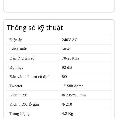
Thông số kỹ thuật
Điện áp
240V AC
Công suất:
50W
Đáp ứng tần số
70-20KHz
Độ nhạy
92 dB
Đầu vào điển trở cố định
8Ω
Tweeter
1” Silk dome
Kích thước
Φ 235*95 mm
Kích thước lỗ gắn
Φ 210
Trọng lượng
4.2 Kg