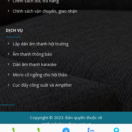
Chính sách đổi, trả hàng
Chính sách vận chuyển, giao nhận
DỊCH VỤ
Lắp dàn âm thanh hội trường
Âm thanh thông báo
Dàn âm thanh karaoke
Micro cổ ngỗng cho hội thảo
Cục đẩy công suất và Amplifier
Copyright © 2023. Bản quyền thuộc về
amthanhphonghop.com.vn
Công ty TNHH Thiết Bị Âm Thanh Ánh Sáng Gia Bảo - MST: