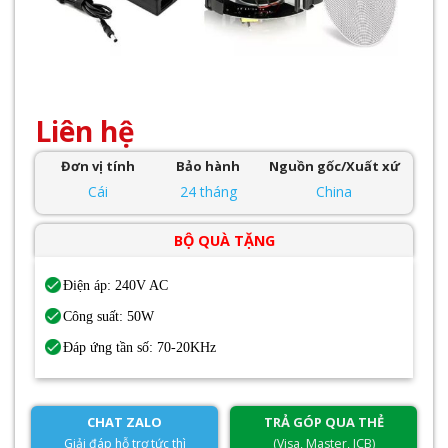
Liên hệ
Đơn vị tính
Bảo hành
Nguồn gốc/Xuất xứ
Cái
24 tháng
China
BỘ QUÀ TẶNG
Điện áp: 240V AC
Công suất: 50W
Đáp ứng tần số: 70-20KHz
CHAT ZALO
TRẢ GÓP QUA THẺ
Giải đáp hỗ trợ tức thì
(Visa, Master, JCB)