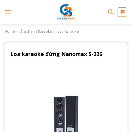
Skip
to
content
Home
/
Âm thanh Karaoke
/
Loa Karaoke
Loa karaoke đứng Nanomax S-226