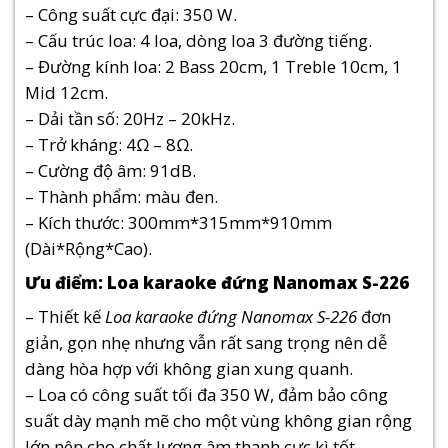
– Công suất cực đại: 350 W.
– Cấu trúc loa: 4 loa, dòng loa 3 đường tiếng.
– Đường kính loa: 2 Bass 20cm, 1 Treble 10cm, 1
Mid 12cm.
– Dải tần số: 20Hz – 20kHz.
– Trở kháng: 4Ω – 8Ω.
– Cường độ âm: 91dB.
– Thành phẩm: màu đen.
– Kích thước: 300mm*315mm*910mm
(Dài*Rộng*Cao).
Ưu điểm: Loa karaoke đứng Nanomax S-226
– Thiết kế
Loa karaoke đứng Nanomax S-226
đơn
giản, gọn nhẹ nhưng vẫn rất sang trọng nên dễ
dàng hòa hợp với không gian xung quanh.
– Loa có công suất tối đa 350 W, đảm bảo công
suất dày mạnh mẽ cho một vùng không gian rộng
lớn nên cho chất lượng âm thanh cực kì tốt.